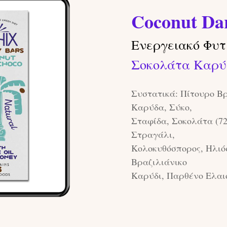
Coconut Da
Ενεργειακό Φυτ
Σοκολάτα Καρύ
Συστατικά: Πίτουρο Βρ
Καρύδα, Σύκο,
Σταφίδα, Σοκολάτα (7
Στραγάλι,
Κολοκυθόσπορος, Ηλιό
Βραζιλιάνικο
Καρύδι, Παρθένο Ελαι