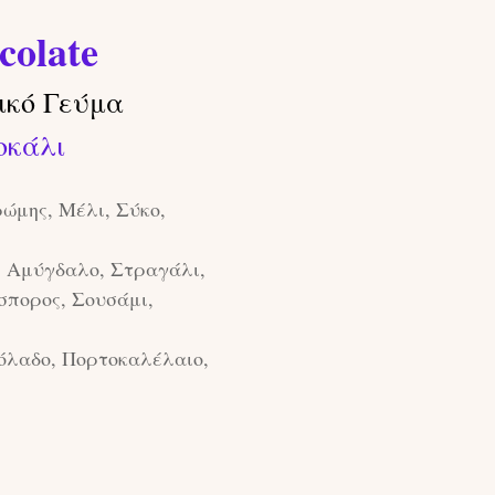
colate
ικό Γεύμα
οκάλι
ώμης, Μέλι, Σύκο,
, Αμύγδαλο, Στραγάλι,
σπορος, Σουσάμι,
όλαδο, Πορτοκαλέλαιο,