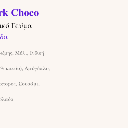
rk Choco
ικό Γεύμα
δα
ώμης, Μέλι, Ινδική
2% κακάο), Αμύγδαλο,
σπορος, Σουσάμι,
όλαδο