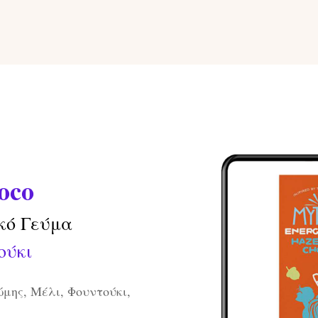
oco
κό Γεύμα
ούκι
μης, Μέλι, Φουντούκι,