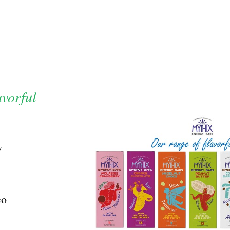
vorful
y
co